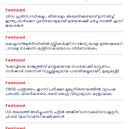
Featured
വിസ പ്രതിസന്ധികളും, തീരുവയും അമേരിക്കയോട് ഉന്നയിച്ച്
ഇന്ത്യ; മാർക്കോ റൂബിയോയുമായി ഉഭയകക്ഷി ചർച്ച നടത്തി എസ്
ജയശങ്കർ
Featured
കെഎസ്ആർടിസിയിൽ സ്ത്രീകൾക്ക് സൗജന്യ യാത്ര ഉണ്ടാകുമോ?
; നാളെ നടക്കുന്ന മന്ത്രിസഭായോഗം നിർണായകം
Featured
‘കൊച്ചിയെ രാജ്യത്തിന് മാതൃകയായ നഗരമാക്കി മാറ്റണം;
സർക്കാർ വരുന്നത് സ്വപ്നതുല്യമായ പദ്ധതികളുമായി’; മുഖ്യമന്ത്രി
Featured
CBSE പന്ത്രണ്ടാം ക്ലാസ് പരീക്ഷാ മൂല്യനിർണയത്തിൽ വ്യാപക
പരാതി; വിശദീകരണം തേടി കേന്ദ്ര വിദ്യാഭ്യാസ മന്ത്രാലയം
Featured
IAS തലപ്പത്ത് അഴിച്ചുപണി; പട്ടീല്‍ അജിത് ധനവകുപ്പ് സെക്രട്ടറി,
പി.ബി നൂഹ് ടാക്‌സ് കമ്മീഷണര്‍
Featured