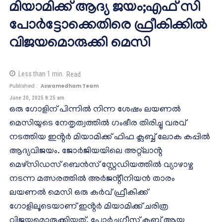
മിയാമിക്ക് ആദ്യ ജയം;എഫ് സി
പോർട്ടോക്കെതിരെ ഫ്രീകിക്കിൽ
വിജയമൊരുക്കി മെസി
Less than 1
min.
Read
Published :
Aswamedham Team
June 20, 2025 8:25 am
ഒരു ഗോളിന് പിന്നിൽ നിന്ന ശേഷം ലയണൽ
മെസിയുടെ നേതൃത്വത്തിൽ ഗംഭീര തിരിച്ചു വരവ്
നടത്തിയ ഇൻ്റർ മിയാമിക്ക് ഫിഫ ക്ലബ്ബ് ലോക കപ്പിൽ
ആദ്യവിജയം. ജോർജിയയിലെ അറ്റ്‌ലാൻ്റ
മെഴ്‌സിഡസ് ബെൻസ് സ്റ്റേഡിയത്തിൽ വ്യാഴാഴ്ച
നടന്ന മത്സരത്തിൽ അർജൻ്റീനിയൻ താരം
ലയണൽ മെസി ഒരു കർവ് ഫ്രീകിക്ക്
ഗോളിലൂടെയാണ് ഇൻ്റർ മിയാമിക്ക് ചരിത്ര
വിജയമൊരുക്കിയത്. പോർച്ചുഗീസ് ക്ലബ്ബ് ആയ