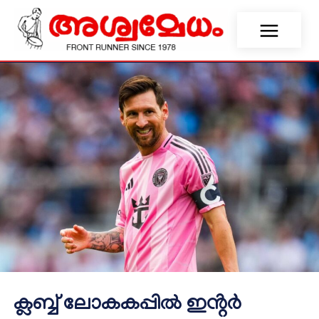
ക്ലബ്ബ് ലോകകപ്പിൽ ഇൻ്റർ