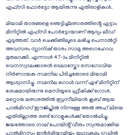
എഫ്സി ഫോർട്ടോ ആയിരുന്നു എതിരാളികൾ.
മിയാമി താരങ്ങളെ ഞെട്ടിച്ച്മത്സരത്തിൻ്റെ എട്ടാം
മിനിറ്റിൽ എഫ്സി പോർട്ടോയാണ് ആദ്യം ലീഡ്
എടുത്തത്. വാർ ചെക്കിങ്ങിലൂടെ ലഭിച്ച പെനാൽറ്റി
അവസരം സ്പാനിഷ് താരം സാമു അഗെഹോവ
മുതലാക്കി. എന്നാൾ 47-ാം മിനിറ്റിൽ
വെനസ്വാലക്കാരൻ ടെലാസ്കോ സെഗോവിയ
നിർണായക സമനില പിടിച്ചതോടെ മിയാമി
ആശ്വാസിച്ചു. സമനില ഗോൾ വന്ന് ഏഴ് മിനിറ്റിന്
ശേഷമായിരുന്നു മെസിയുടെ ഫ്രീകിക്ക് ഗോൾ.
മറ്റൊരു മത്സരത്തിൽ ബ്രസീലിയൻ ക്ലബ് ആയ
പാൽമിറസ് ഈജിപ്തിൽ നിന്നുള്ള അൽ അഹ് ലിയെ
എതിരില്ലാത്ത രണ്ട് ഗോളുകൾക്ക് തോൽപ്പിച്ചു.
ജയത്തോടെ നാല് പോയിൻ്റ് വീതം സ്വന്തമാക്കിയ
പാൽമിറസും ഇൻ്റർമിയാമിയും യഥാക്രമം ഗ്രൂപ്പിൽ