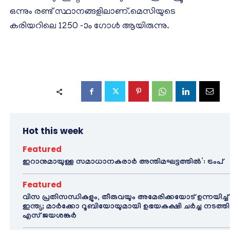
ഒന്നും രണ്ട് സ്ഥാനങ്ങളിലാണ്.മെസിയുടെ
കരിയറിലെ 1250 -ാം ഗോൾ ആയിരുന്നു.
Hot this week
Featured
ഇറാനുമായുള്ള സമാധാനകരാർ അന്തിമഘട്ടത്തിൽ‌’: ട്രംപ്
Featured
വിസ പ്രതിസന്ധികളും, തീരുവയും അമേരിക്കയോട് ഉന്നയിച്ച്
ഇന്ത്യ; മാർക്കോ റൂബിയോയുമായി ഉഭയകക്ഷി ചർച്ച നടത്തി
എസ് ജയശങ്കർ