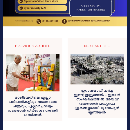
PREVIOUS ARTICLE
NEXT ARTICLE
ഇറാനുമായി ചർച്ച
ഇന്ന്;ഇസ്രയേൽ – ഇറാൻ
രാജ്ഭവനിലെ എല്ലാ
സംഘർഷത്തിൽ അയവ്
പരിപാടികളിലും ഭാരതാംബ
വരുത്താൻ മദ്ധ്യസ്ഥ
ചിത്രവും, പുഷ്പാർച്ചനയും
ശ്രമങ്ങളുമായി യൂറോപ്യൻ
നടത്താൻ നിർദേശം നൽകി
യൂണിയൻ
ഗവർണർ