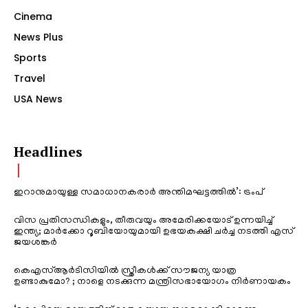
Cinema
News Plus
Sports
Travel
USA News
Headlines
ഇറാനുമായുള്ള സമാധാനകരാർ അന്തിമഘട്ടത്തിൽ‌’: ട്രംപ്
വിസ പ്രതിസന്ധികളും, തീരുവയും അമേരിക്കയോട് ഉന്നയിച്ച്
ഇന്ത്യ; മാർക്കോ റൂബിയോയുമായി ഉഭയകക്ഷി ചർച്ച നടത്തി എസ്
ജയശങ്കർ
കെഎസ്ആർടിസിയിൽ സ്ത്രീകൾക്ക് സൗജന്യ യാത്ര
ഉണ്ടാകുമോ? ; നാളെ നടക്കുന്ന മന്ത്രിസഭായോഗം നിർണായകം