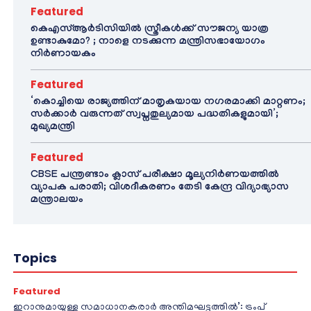
Featured
കെഎസ്ആർടിസിയിൽ സ്ത്രീകൾക്ക് സൗജന്യ യാത്ര
ഉണ്ടാകുമോ? ; നാളെ നടക്കുന്ന മന്ത്രിസഭായോഗം
നിർണായകം
Featured
‘കൊച്ചിയെ രാജ്യത്തിന് മാതൃകയായ നഗരമാക്കി മാറ്റണം;
സർക്കാർ വരുന്നത് സ്വപ്നതുല്യമായ പദ്ധതികളുമായി’;
മുഖ്യമന്ത്രി
Featured
CBSE പന്ത്രണ്ടാം ക്ലാസ് പരീക്ഷാ മൂല്യനിർണയത്തിൽ
വ്യാപക പരാതി; വിശദീകരണം തേടി കേന്ദ്ര വിദ്യാഭ്യാസ
മന്ത്രാലയം
Topics
Featured
ഇറാനുമായുള്ള സമാധാനകരാർ അന്തിമഘട്ടത്തിൽ‌’: ട്രംപ്