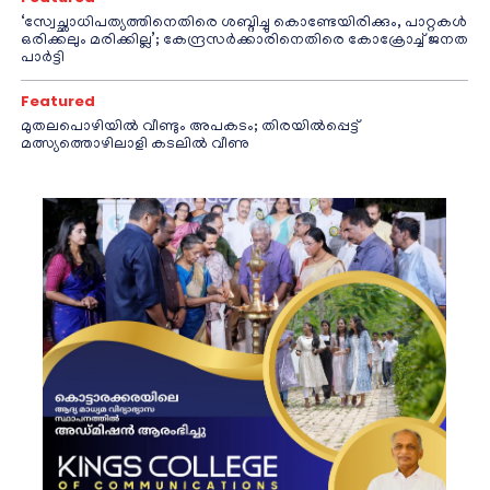
‘സ്വേച്ഛാധിപത്യത്തിനെതിരെ ശബ്ദിച്ചു കൊണ്ടേയിരിക്കും, പാറ്റകൾ
ഒരിക്കലും മരിക്കില്ല’; കേന്ദ്രസർക്കാരിനെതിരെ കോക്രോച്ച് ജനത
പാർട്ടി
Featured
മുതലപൊഴിയിൽ വീണ്ടും അപകടം; തിരയിൽപ്പെട്ട്
മത്സ്യത്തൊഴിലാളി കടലിൽ വീണു