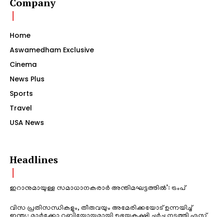
Company
Home
Aswamedham Exclusive
Cinema
News Plus
Sports
Travel
USA News
Headlines
ഇറാനുമായുള്ള സമാധാനകരാർ അന്തിമഘട്ടത്തിൽ‌’: ട്രംപ്
വിസ പ്രതിസന്ധികളും, തീരുവയും അമേരിക്കയോട് ഉന്നയിച്ച്
ഇന്ത്യ; മാർക്കോ റൂബിയോയുമായി ഉഭയകക്ഷി ചർച്ച നടത്തി എസ്