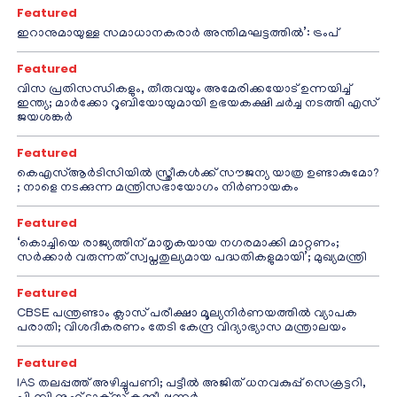
Featured
ഇറാനുമായുള്ള സമാധാനകരാർ അന്തിമഘട്ടത്തിൽ‌’: ട്രംപ്
Featured
വിസ പ്രതിസന്ധികളും, തീരുവയും അമേരിക്കയോട് ഉന്നയിച്ച്
ഇന്ത്യ; മാർക്കോ റൂബിയോയുമായി ഉഭയകക്ഷി ചർച്ച നടത്തി എസ്
ജയശങ്കർ
Featured
കെഎസ്ആർടിസിയിൽ സ്ത്രീകൾക്ക് സൗജന്യ യാത്ര ഉണ്ടാകുമോ?
; നാളെ നടക്കുന്ന മന്ത്രിസഭായോഗം നിർണായകം
Featured
‘കൊച്ചിയെ രാജ്യത്തിന് മാതൃകയായ നഗരമാക്കി മാറ്റണം;
സർക്കാർ വരുന്നത് സ്വപ്നതുല്യമായ പദ്ധതികളുമായി’; മുഖ്യമന്ത്രി
Featured
CBSE പന്ത്രണ്ടാം ക്ലാസ് പരീക്ഷാ മൂല്യനിർണയത്തിൽ വ്യാപക
പരാതി; വിശദീകരണം തേടി കേന്ദ്ര വിദ്യാഭ്യാസ മന്ത്രാലയം
Featured
IAS തലപ്പത്ത് അഴിച്ചുപണി; പട്ടീല്‍ അജിത് ധനവകുപ്പ് സെക്രട്ടറി,