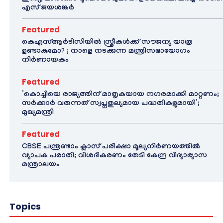
എസ് ജയശങ്കർ
Featured
കെഎസ്ആർടിസിയിൽ സ്ത്രീകൾക്ക് സൗജന്യ യാത്ര
ഉണ്ടാകുമോ? ; നാളെ നടക്കുന്ന മന്ത്രിസഭായോഗം
നിർണായകം
Featured
‘കൊച്ചിയെ രാജ്യത്തിന് മാതൃകയായ നഗരമാക്കി മാറ്റണം;
സർക്കാർ വരുന്നത് സ്വപ്നതുല്യമായ പദ്ധതികളുമായി’;
മുഖ്യമന്ത്രി
Featured
CBSE പന്ത്രണ്ടാം ക്ലാസ് പരീക്ഷാ മൂല്യനിർണയത്തിൽ
വ്യാപക പരാതി; വിശദീകരണം തേടി കേന്ദ്ര വിദ്യാഭ്യാസ
മന്ത്രാലയം
Topics