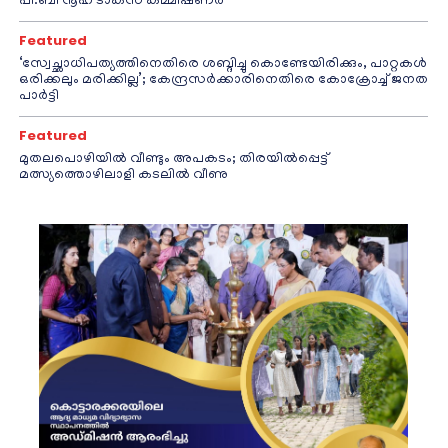
പി.ബി നൂഹ് ടാക്‌സ് കമ്മീഷണര്‍
Featured
‘സ്വേച്ഛാധിപത്യത്തിനെതിരെ ശബ്ദിച്ചു കൊണ്ടേയിരിക്കും, പാറ്റകൾ
ഒരിക്കലും മരിക്കില്ല’; കേന്ദ്രസർക്കാരിനെതിരെ കോക്രോച്ച് ജനത
പാർട്ടി
Featured
മുതലപൊഴിയിൽ വീണ്ടും അപകടം; തിരയിൽപ്പെട്ട്
മത്സ്യത്തൊഴിലാളി കടലിൽ വീണു