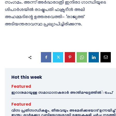
സംഗമം. അന്ന് അർദ്ധരാത്രി ഇന്ദിരാ ഗാന്ധിയുടെ
ശിപാർശയിൽ രാഷ്ട്രപതി ഫക്രുദീൻ അലി
അഹമ്മദിന്റെ ഉത്തരവെത്തി- ‘രാജ്യത്ത്
അടിയന്തരാവസ്ഥ പ്രഖ്യാപിച്ചിരിക്കുന്നു.
Hot this week
Featured
ഇറാനുമായുള്ള സമാധാനകരാർ അന്തിമഘട്ടത്തിൽ‌’: ട്രംപ്
Featured
വിസ പ്രതിസന്ധികളും, തീരുവയും അമേരിക്കയോട് ഉന്നയിച്ച്
ഇന്ത്യ; മാർക്കോ റൂബിയോയുമായി ഉഭയകക്ഷി ചർച്ച നടത്തി