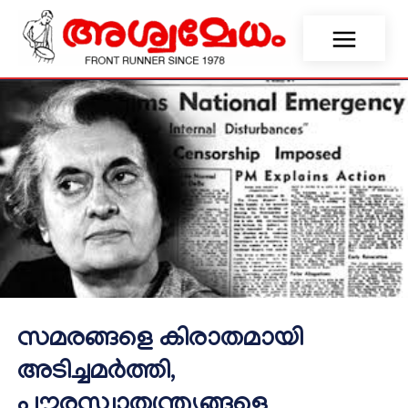
സമരങ്ങളെ കിരാതമായി
അടിച്ചമർത്തി,
പൗരസ്വാതന്ത്ര്യങ്ങളെ