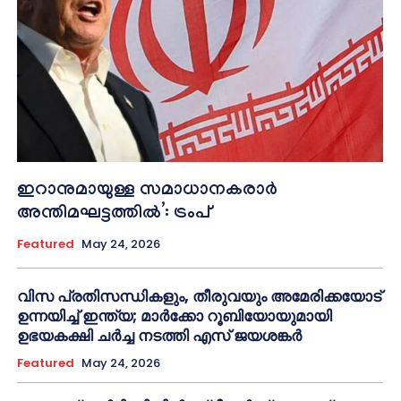
ഇറാനുമായുള്ള സമാധാനകരാർ
അന്തിമഘട്ടത്തിൽ‌’: ട്രംപ്
Featured
May 24, 2026
വിസ പ്രതിസന്ധികളും, തീരുവയും അമേരിക്കയോട്
ഉന്നയിച്ച് ഇന്ത്യ; മാർക്കോ റൂബിയോയുമായി
ഉഭയകക്ഷി ചർച്ച നടത്തി എസ് ജയശങ്കർ
Featured
May 24, 2026