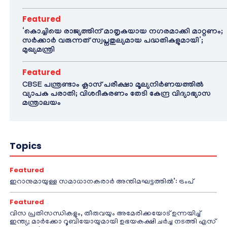
Featured
‘കൊച്ചിയെ രാജ്യത്തിന് മാതൃകയായ നഗരമാക്കി മാറ്റണം;
സർക്കാർ വരുന്നത് സ്വപ്നതുല്യമായ പദ്ധതികളുമായി’;
മുഖ്യമന്ത്രി
Featured
CBSE പന്ത്രണ്ടാം ക്ലാസ് പരീക്ഷാ മൂല്യനിർണയത്തിൽ
വ്യാപക പരാതി; വിശദീകരണം തേടി കേന്ദ്ര വിദ്യാഭ്യാസ
മന്ത്രാലയം
Topics
Featured
ഇറാനുമായുള്ള സമാധാനകരാർ അന്തിമഘട്ടത്തിൽ‌’: ട്രംപ്
Featured
വിസ പ്രതിസന്ധികളും, തീരുവയും അമേരിക്കയോട് ഉന്നയിച്ച്
ഇന്ത്യ; മാർക്കോ റൂബിയോയുമായി ഉഭയകക്ഷി ചർച്ച നടത്തി എസ്