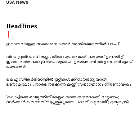
USA News
Headlines
ഇറാനുമായുള്ള സമാധാനകരാർ അന്തിമഘട്ടത്തിൽ‌’: ട്രംപ്
വിസ പ്രതിസന്ധികളും, തീരുവയും അമേരിക്കയോട് ഉന്നയിച്ച്
ഇന്ത്യ; മാർക്കോ റൂബിയോയുമായി ഉഭയകക്ഷി ചർച്ച നടത്തി എസ്
ജയശങ്കർ
കെഎസ്ആർടിസിയിൽ സ്ത്രീകൾക്ക് സൗജന്യ യാത്ര
ഉണ്ടാകുമോ? ; നാളെ നടക്കുന്ന മന്ത്രിസഭായോഗം നിർണായകം
‘കൊച്ചിയെ രാജ്യത്തിന് മാതൃകയായ നഗരമാക്കി മാറ്റണം;
സർക്കാർ വരുന്നത് സ്വപ്നതുല്യമായ പദ്ധതികളുമായി’; മുഖ്യമന്ത്രി