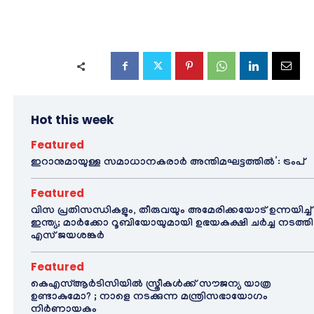
Hot this week
Featured
ഇറാനുമായുള്ള സമാധാനകരാർ അന്തിമഘട്ടത്തിൽ‌’: ട്രംപ്
Featured
വിസ പ്രതിസന്ധികളും, തീരുവയും അമേരിക്കയോട് ഉന്നയിച്ച്
ഇന്ത്യ; മാർക്കോ റൂബിയോയുമായി ഉഭയകക്ഷി ചർച്ച നടത്തി
എസ് ജയശങ്കർ
Featured
കെഎസ്ആർടിസിയിൽ സ്ത്രീകൾക്ക് സൗജന്യ യാത്ര
ഉണ്ടാകുമോ? ; നാളെ നടക്കുന്ന മന്ത്രിസഭായോഗം
നിർണായകം