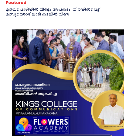
Featured
മുതലപൊഴിയിൽ വീണ്ടും അപകടം; തിരയിൽപ്പെട്ട്
മത്സ്യത്തൊഴിലാളി കടലിൽ വീണു