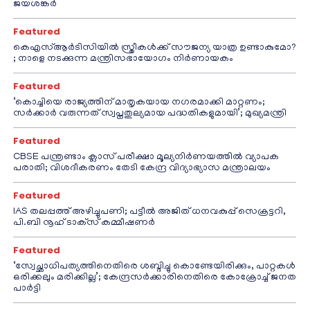
ജയശങ്കർ
Featured
കെഎസ്ആർടിസിയിൽ സ്ത്രീകൾക്ക് സൗജന്യ യാത്ര ഉണ്ടാകുമോ?
; നാളെ നടക്കുന്ന മന്ത്രിസഭായോഗം നിർണായകം
Featured
‘കൊച്ചിയെ രാജ്യത്തിന് മാതൃകയായ നഗരമാക്കി മാറ്റണം;
സർക്കാർ വരുന്നത് സ്വപ്നതുല്യമായ പദ്ധതികളുമായി’; മുഖ്യമന്ത്രി
Featured
CBSE പന്ത്രണ്ടാം ക്ലാസ് പരീക്ഷാ മൂല്യനിർണയത്തിൽ വ്യാപക
പരാതി; വിശദീകരണം തേടി കേന്ദ്ര വിദ്യാഭ്യാസ മന്ത്രാലയം
Featured
IAS തലപ്പത്ത് അഴിച്ചുപണി; പട്ടീല്‍ അജിത് ധനവകുപ്പ് സെക്രട്ടറി,
പി.ബി നൂഹ് ടാക്‌സ് കമ്മീഷണര്‍
Featured
‘സ്വേച്ഛാധിപത്യത്തിനെതിരെ ശബ്ദിച്ചു കൊണ്ടേയിരിക്കും, പാറ്റകൾ
ഒരിക്കലും മരിക്കില്ല’; കേന്ദ്രസർക്കാരിനെതിരെ കോക്രോച്ച് ജനത
പാർട്ടി