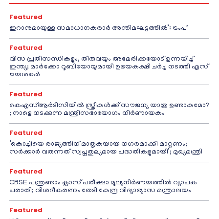
Featured
ഇറാനുമായുള്ള സമാധാനകരാർ അന്തിമഘട്ടത്തിൽ‌’: ട്രംപ്
Featured
വിസ പ്രതിസന്ധികളും, തീരുവയും അമേരിക്കയോട് ഉന്നയിച്ച്
ഇന്ത്യ; മാർക്കോ റൂബിയോയുമായി ഉഭയകക്ഷി ചർച്ച നടത്തി എസ്
ജയശങ്കർ
Featured
കെഎസ്ആർടിസിയിൽ സ്ത്രീകൾക്ക് സൗജന്യ യാത്ര ഉണ്ടാകുമോ?
; നാളെ നടക്കുന്ന മന്ത്രിസഭായോഗം നിർണായകം
Featured
‘കൊച്ചിയെ രാജ്യത്തിന് മാതൃകയായ നഗരമാക്കി മാറ്റണം;
സർക്കാർ വരുന്നത് സ്വപ്നതുല്യമായ പദ്ധതികളുമായി’; മുഖ്യമന്ത്രി
Featured
CBSE പന്ത്രണ്ടാം ക്ലാസ് പരീക്ഷാ മൂല്യനിർണയത്തിൽ വ്യാപക
പരാതി; വിശദീകരണം തേടി കേന്ദ്ര വിദ്യാഭ്യാസ മന്ത്രാലയം
Featured