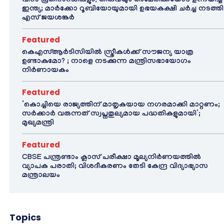
വിസ പ്രതിസന്ധികളും, തീരുവയും അമേരിക്കയോട് ഉന്നയിച്ച്
ഇന്ത്യ; മാർക്കോ റൂബിയോയുമായി ഉഭയകക്ഷി ചർച്ച നടത്തി
എസ് ജയശങ്കർ
Featured
കെഎസ്ആർടിസിയിൽ സ്ത്രീകൾക്ക് സൗജന്യ യാത്ര
ഉണ്ടാകുമോ? ; നാളെ നടക്കുന്ന മന്ത്രിസഭായോഗം
നിർണായകം
Featured
‘കൊച്ചിയെ രാജ്യത്തിന് മാതൃകയായ നഗരമാക്കി മാറ്റണം;
സർക്കാർ വരുന്നത് സ്വപ്നതുല്യമായ പദ്ധതികളുമായി’;
മുഖ്യമന്ത്രി
Featured
CBSE പന്ത്രണ്ടാം ക്ലാസ് പരീക്ഷാ മൂല്യനിർണയത്തിൽ
വ്യാപക പരാതി; വിശദീകരണം തേടി കേന്ദ്ര വിദ്യാഭ്യാസ
മന്ത്രാലയം
Topics