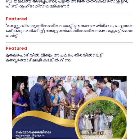
IAS തലപ്പത്ത് അഴിച്ചുപണി; പട്ടീല്‍ അജിത് ധനവകുപ്പ് സെക്രട്ടറി,
പി.ബി നൂഹ് ടാക്‌സ് കമ്മീഷണര്‍
Featured
‘സ്വേച്ഛാധിപത്യത്തിനെതിരെ ശബ്ദിച്ചു കൊണ്ടേയിരിക്കും, പാറ്റകൾ
ഒരിക്കലും മരിക്കില്ല’; കേന്ദ്രസർക്കാരിനെതിരെ കോക്രോച്ച് ജനത
പാർട്ടി
Featured
മുതലപൊഴിയിൽ വീണ്ടും അപകടം; തിരയിൽപ്പെട്ട്
മത്സ്യത്തൊഴിലാളി കടലിൽ വീണു