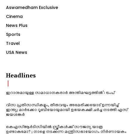
Aswamedham Exclusive
Cinema
News Plus
Sports
Travel
USA News
Headlines
ഇറാനുമായുള്ള സമാധാനകരാർ അന്തിമഘട്ടത്തിൽ‌’: ട്രംപ്
വിസ പ്രതിസന്ധികളും, തീരുവയും അമേരിക്കയോട് ഉന്നയിച്ച്
ഇന്ത്യ; മാർക്കോ റൂബിയോയുമായി ഉഭയകക്ഷി ചർച്ച നടത്തി എസ്
ജയശങ്കർ
കെഎസ്ആർടിസിയിൽ സ്ത്രീകൾക്ക് സൗജന്യ യാത്ര
ഉണ്ടാകുമോ? ; നാളെ നടക്കുന്ന മന്ത്രിസഭായോഗം നിർണായകം