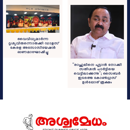
വൈവിധ്യമാർന്ന
ദൃശ്യവിരുന്നൊരുക്കി ഡാളസ്
കേരള അസോസിയേഷൻ
ഓണമാഘോഷിച്ചു
“രാഹുലിനെ പൂട്ടാൻ നോക്കി
സതീശന്‍ പാർട്ടിയെ
വെട്ടിലാക്കുന്നു”; സൈബർ
ഇടത്തെ കോണ്‍ഗ്രസ്
ഉള്‍പ്പോര് രൂക്ഷം