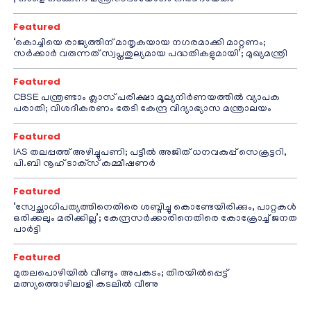
Featured
‘കൊച്ചിയെ രാജ്യത്തിന് മാതൃകയായ നഗരമാക്കി മാറ്റണം;
സർക്കാർ വരുന്നത് സ്വപ്നതുല്യമായ പദ്ധതികളുമായി’; മുഖ്യമന്ത്രി
Featured
CBSE പന്ത്രണ്ടാം ക്ലാസ് പരീക്ഷാ മൂല്യനിർണയത്തിൽ വ്യാപക
പരാതി; വിശദീകരണം തേടി കേന്ദ്ര വിദ്യാഭ്യാസ മന്ത്രാലയം
Featured
IAS തലപ്പത്ത് അഴിച്ചുപണി; പട്ടീല്‍ അജിത് ധനവകുപ്പ് സെക്രട്ടറി,
പി.ബി നൂഹ് ടാക്‌സ് കമ്മീഷണര്‍
Featured
‘സ്വേച്ഛാധിപത്യത്തിനെതിരെ ശബ്ദിച്ചു കൊണ്ടേയിരിക്കും, പാറ്റകൾ
ഒരിക്കലും മരിക്കില്ല’; കേന്ദ്രസർക്കാരിനെതിരെ കോക്രോച്ച് ജനത
പാർട്ടി
Featured
മുതലപൊഴിയിൽ വീണ്ടും അപകടം; തിരയിൽപ്പെട്ട്
മത്സ്യത്തൊഴിലാളി കടലിൽ വീണു