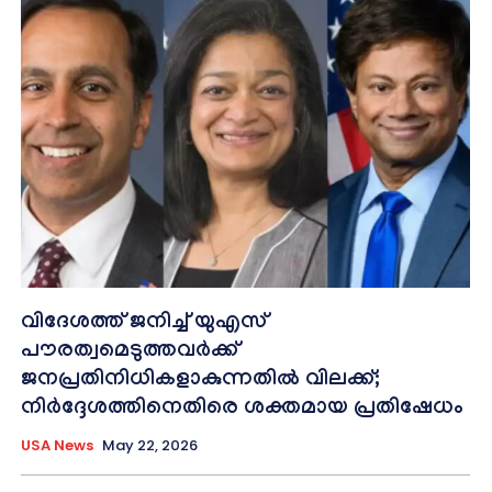
വിദേശത്ത് ജനിച്ച് യുഎസ്
പൗരത്വമെടുത്തവർക്ക്
ജനപ്രതിനിധികളാകുന്നതിൽ വിലക്ക്;
നിർദ്ദേശത്തിനെതിരെ ശക്തമായ പ്രതിഷേധം
USA News
May 22, 2026