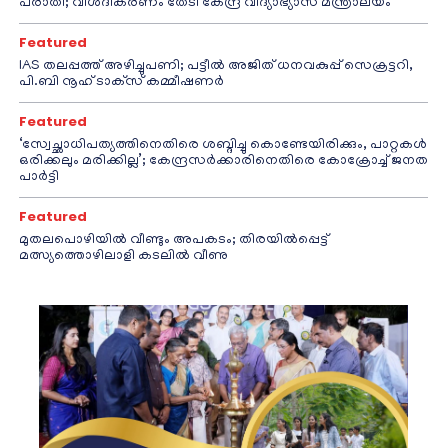
പരാതി; വിശദീകരണം തേടി കേന്ദ്ര വിദ്യാഭ്യാസ മന്ത്രാലയം
Featured
IAS തലപ്പത്ത് അഴിച്ചുപണി; പട്ടീല്‍ അജിത് ധനവകുപ്പ് സെക്രട്ടറി,
പി.ബി നൂഹ് ടാക്‌സ് കമ്മീഷണര്‍
Featured
‘സ്വേച്ഛാധിപത്യത്തിനെതിരെ ശബ്ദിച്ചു കൊണ്ടേയിരിക്കും, പാറ്റകൾ
ഒരിക്കലും മരിക്കില്ല’; കേന്ദ്രസർക്കാരിനെതിരെ കോക്രോച്ച് ജനത
പാർട്ടി
Featured
മുതലപൊഴിയിൽ വീണ്ടും അപകടം; തിരയിൽപ്പെട്ട്
മത്സ്യത്തൊഴിലാളി കടലിൽ വീണു