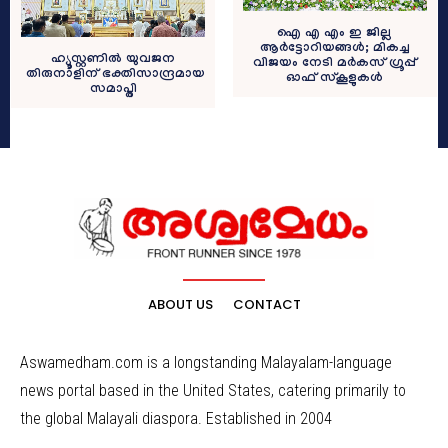
ഐ എ എം ഇ ജില്ല
ആർട്ടോറിയങ്ങൾ; മികച്ച
ഹ്യൂസ്റ്റണിൽ യുവജന
വിജയം നേടി മർകസ് ഗ്രൂപ്പ്
തിരുനാളിന് ഭക്തിസാന്ദ്രമായ
ഓഫ് സ്കൂളുകൾ
സമാപ്തി
ABOUT US
CONTACT
Aswamedham.com is a longstanding Malayalam-language
news portal based in the United States, catering primarily to
the global Malayali diaspora. Established in 2004