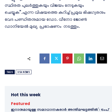
സ്ഥിരത പുലർത്തുകയും വിജയം നേടുകയും
ചെയ്യുക”.എന്ന വിഷയത്തെ കുറിച്ച് പ്രമുഖ ഭിഷഗ്വരനും
വേദ പണ്ഡിതനുമായ ഡോ. വീനോ ജോൺ
ഡാനിയേൽ മുഖ്യ പ്രഭാഷണം നടത്തും.
TAGS
USA NEWS
Hot this week
Featured
ഇറാനുമായുള്ള സമാധാനകരാർ അന്തിമഘട്ടത്തിൽ‌’: ട്രംപ്