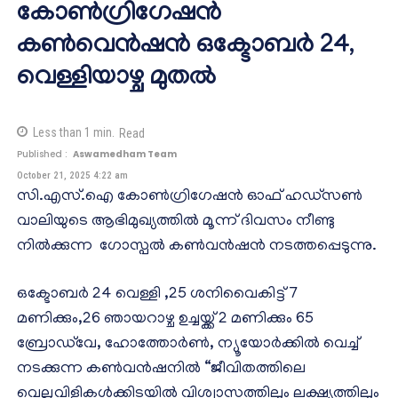
കോൺഗ്രിഗേഷൻ
കൺവെൻഷൻ ഒക്ടോബർ 24,
വെള്ളിയാഴ്ച മുതൽ
Less than 1
min.
Read
Published :
Aswamedham Team
October 21, 2025 4:22 am
സി.എസ്.ഐ കോൺഗ്രിഗേഷൻ ഓഫ് ഹഡ്സൺ
വാലിയുടെ ആഭിമുഖ്യത്തിൽ മൂന്ന് ദിവസം നീണ്ടു
നിൽക്കുന്ന ഗോസ്പൽ കൺവൻഷൻ നടത്തപ്പെടുന്നു.
ഒക്ടോബർ 24 വെള്ളി ,25 ശനിവൈകിട്ട് 7
മണിക്കും,26 ഞായറാഴ്ച ഉച്ചയ്ക്ക് 2 മണിക്കും 65
ബ്രോഡ്‌വേ, ഹോത്തോർൺ, ന്യൂയോർക്കിൽ വെച്ച്
നടക്കുന്ന കൺവൻഷനിൽ “ജീവിതത്തിലെ
വെല്ലുവിളികൾക്കിടയിൽ വിശ്വാസത്തിലും ലക്ഷ്യത്തിലും