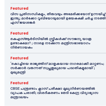
Featured
വിസ പ്രതിസന്ധികളും, തീരുവയും അമേരിക്കയോട് ഉന്നയിച്ച്
ഇന്ത്യ; മാർക്കോ റൂബിയോയുമായി ഉഭയകക്ഷി ചർച്ച നടത്തി
എസ് ജയശങ്കർ
Featured
കെഎസ്ആർടിസിയിൽ സ്ത്രീകൾക്ക് സൗജന്യ യാത്ര
ഉണ്ടാകുമോ? ; നാളെ നടക്കുന്ന മന്ത്രിസഭായോഗം
നിർണായകം
Featured
‘കൊച്ചിയെ രാജ്യത്തിന് മാതൃകയായ നഗരമാക്കി മാറ്റണം;
സർക്കാർ വരുന്നത് സ്വപ്നതുല്യമായ പദ്ധതികളുമായി’;
മുഖ്യമന്ത്രി
Featured
CBSE പന്ത്രണ്ടാം ക്ലാസ് പരീക്ഷാ മൂല്യനിർണയത്തിൽ
വ്യാപക പരാതി; വിശദീകരണം തേടി കേന്ദ്ര വിദ്യാഭ്യാസ
മന്ത്രാലയം