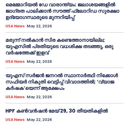
മെമ്മോറിയൽ ഡേ വാരാന്ത്യം: ജലാശയങ്ങളിൽ
ജാഗ്രത പാലിക്കാൻ സൗത്ത് ഫ്ലോറിഡ സുരക്ഷാ
ഉദ്യോഗസ്ഥരുടെ മുന്നറിയിപ്പ്
USA News
May 22, 2026
മരുന്ന് നൽകാൻ സിര കണ്ടെത്താനായില്ല;
യുഎസിൽ പ്രതിയുടെ വധശിക്ഷ തടഞ്ഞു, ഒരു
വർഷത്തേക്ക് ഇളവ്
USA News
May 22, 2026
യുഎസ് സർജൻ ജനറൽ സ്ഥാനാർത്ഥി നിക്കോൾ
സഫിയർ നികുതി വെട്ടിപ്പ് വിവാദത്തിൽ; ‘വ്യാജ
കർഷക’യെന്ന് ആക്ഷേപം
USA News
May 22, 2026
HPF കൺവൻഷൻ മേയ് 29, 30 തീയതികളിൽ
USA News
May 22, 2026