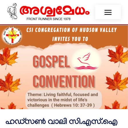
ഹഡ്സൺ വാലി സി.എസ്.ഐ