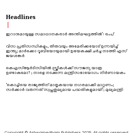
Headlines
ഇറാനുമായുള്ള സമാധാനകരാർ അന്തിമഘട്ടത്തിൽ‌’: ട്രംപ്
വിസ പ്രതിസന്ധികളും, തീരുവയും അമേരിക്കയോട് ഉന്നയിച്ച്
ഇന്ത്യ; മാർക്കോ റൂബിയോയുമായി ഉഭയകക്ഷി ചർച്ച നടത്തി എസ്
ജയശങ്കർ
കെഎസ്ആർടിസിയിൽ സ്ത്രീകൾക്ക് സൗജന്യ യാത്ര
ഉണ്ടാകുമോ? ; നാളെ നടക്കുന്ന മന്ത്രിസഭായോഗം നിർണായകം
‘കൊച്ചിയെ രാജ്യത്തിന് മാതൃകയായ നഗരമാക്കി മാറ്റണം;
സർക്കാർ വരുന്നത് സ്വപ്നതുല്യമായ പദ്ധതികളുമായി’; മുഖ്യമന്ത്രി
Copyright © Ashwamedham Publishers 2025. All rights reserved.