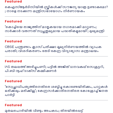
Featured
കെഎസ്ആർടിസിയിൽ സ്ത്രീകൾക്ക് സൗജന്യ യാത്ര ഉണ്ടാകുമോ?
; നാളെ നടക്കുന്ന മന്ത്രിസഭായോഗം നിർണായകം
Featured
‘കൊച്ചിയെ രാജ്യത്തിന് മാതൃകയായ നഗരമാക്കി മാറ്റണം;
സർക്കാർ വരുന്നത് സ്വപ്നതുല്യമായ പദ്ധതികളുമായി’; മുഖ്യമന്ത്രി
Featured
CBSE പന്ത്രണ്ടാം ക്ലാസ് പരീക്ഷാ മൂല്യനിർണയത്തിൽ വ്യാപക
പരാതി; വിശദീകരണം തേടി കേന്ദ്ര വിദ്യാഭ്യാസ മന്ത്രാലയം
Featured
IAS തലപ്പത്ത് അഴിച്ചുപണി; പട്ടീല്‍ അജിത് ധനവകുപ്പ് സെക്രട്ടറി,
പി.ബി നൂഹ് ടാക്‌സ് കമ്മീഷണര്‍
Featured
‘സ്വേച്ഛാധിപത്യത്തിനെതിരെ ശബ്ദിച്ചു കൊണ്ടേയിരിക്കും, പാറ്റകൾ
ഒരിക്കലും മരിക്കില്ല’; കേന്ദ്രസർക്കാരിനെതിരെ കോക്രോച്ച് ജനത
പാർട്ടി
Featured
മുതലപൊഴിയിൽ വീണ്ടും അപകടം; തിരയിൽപ്പെട്ട്