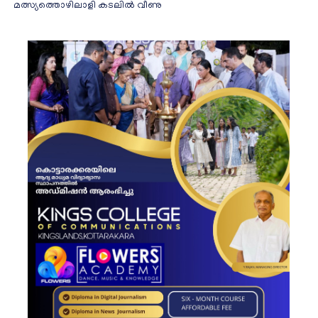
മത്സ്യത്തൊഴിലാളി കടലിൽ വീണു