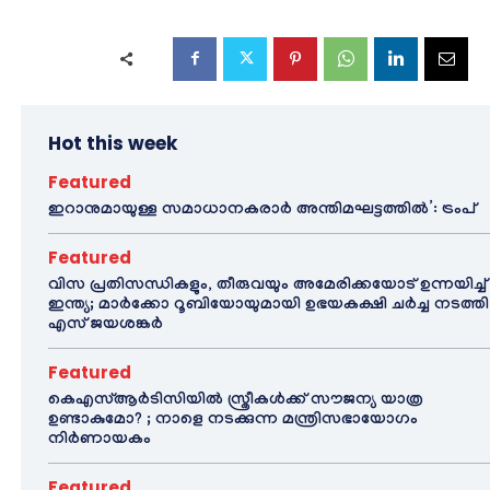
Hot this week
Featured
ഇറാനുമായുള്ള സമാധാനകരാർ അന്തിമഘട്ടത്തിൽ‌’: ട്രംപ്
Featured
വിസ പ്രതിസന്ധികളും, തീരുവയും അമേരിക്കയോട് ഉന്നയിച്ച്
ഇന്ത്യ; മാർക്കോ റൂബിയോയുമായി ഉഭയകക്ഷി ചർച്ച നടത്തി
എസ് ജയശങ്കർ
Featured
കെഎസ്ആർടിസിയിൽ സ്ത്രീകൾക്ക് സൗജന്യ യാത്ര
ഉണ്ടാകുമോ? ; നാളെ നടക്കുന്ന മന്ത്രിസഭായോഗം
നിർണായകം
Featured