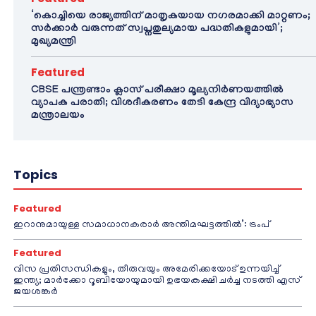
‘കൊച്ചിയെ രാജ്യത്തിന് മാതൃകയായ നഗരമാക്കി മാറ്റണം;
സർക്കാർ വരുന്നത് സ്വപ്നതുല്യമായ പദ്ധതികളുമായി’;
മുഖ്യമന്ത്രി
Featured
CBSE പന്ത്രണ്ടാം ക്ലാസ് പരീക്ഷാ മൂല്യനിർണയത്തിൽ
വ്യാപക പരാതി; വിശദീകരണം തേടി കേന്ദ്ര വിദ്യാഭ്യാസ
മന്ത്രാലയം
Topics
Featured
ഇറാനുമായുള്ള സമാധാനകരാർ അന്തിമഘട്ടത്തിൽ‌’: ട്രംപ്
Featured
വിസ പ്രതിസന്ധികളും, തീരുവയും അമേരിക്കയോട് ഉന്നയിച്ച്
ഇന്ത്യ; മാർക്കോ റൂബിയോയുമായി ഉഭയകക്ഷി ചർച്ച നടത്തി എസ്
ജയശങ്കർ