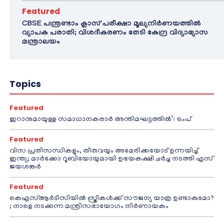
Featured
CBSE പന്ത്രണ്ടാം ക്ലാസ് പരീക്ഷാ മൂല്യനിർണയത്തിൽ
വ്യാപക പരാതി; വിശദീകരണം തേടി കേന്ദ്ര വിദ്യാഭ്യാസ
മന്ത്രാലയം
Topics
Featured
ഇറാനുമായുള്ള സമാധാനകരാർ അന്തിമഘട്ടത്തിൽ‌’: ട്രംപ്
Featured
വിസ പ്രതിസന്ധികളും, തീരുവയും അമേരിക്കയോട് ഉന്നയിച്ച്
ഇന്ത്യ; മാർക്കോ റൂബിയോയുമായി ഉഭയകക്ഷി ചർച്ച നടത്തി എസ്
ജയശങ്കർ
Featured
കെഎസ്ആർടിസിയിൽ സ്ത്രീകൾക്ക് സൗജന്യ യാത്ര ഉണ്ടാകുമോ?
; നാളെ നടക്കുന്ന മന്ത്രിസഭായോഗം നിർണായകം