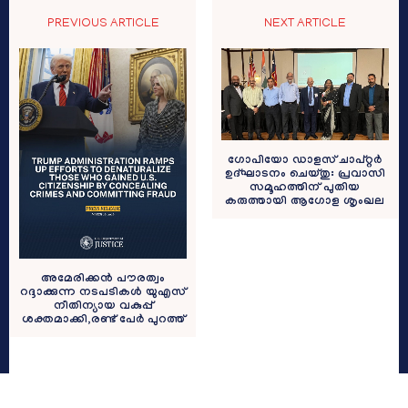
PREVIOUS ARTICLE
NEXT ARTICLE
ഗോപിയോ ഡാളസ് ചാപ്റ്റർ
ഉദ്ഘാടനം ചെയ്തു: പ്രവാസി
സമൂഹത്തിന് പുതിയ
കരുത്തായി ആഗോള ശൃംഖല
അമേരിക്കൻ പൗരത്വം
റദ്ദാക്കുന്ന നടപടികൾ യുഎസ്
നീതിന്യായ വകുപ്പ്
ശക്തമാക്കി,രണ്ട് പേർ പുറത്ത്