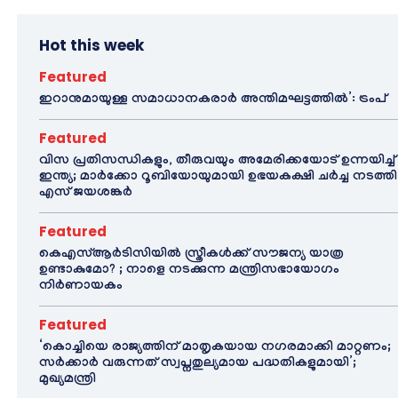
Hot this week
Featured
ഇറാനുമായുള്ള സമാധാനകരാർ അന്തിമഘട്ടത്തിൽ‌’: ട്രംപ്
Featured
വിസ പ്രതിസന്ധികളും, തീരുവയും അമേരിക്കയോട് ഉന്നയിച്ച്
ഇന്ത്യ; മാർക്കോ റൂബിയോയുമായി ഉഭയകക്ഷി ചർച്ച നടത്തി
എസ് ജയശങ്കർ
Featured
കെഎസ്ആർടിസിയിൽ സ്ത്രീകൾക്ക് സൗജന്യ യാത്ര
ഉണ്ടാകുമോ? ; നാളെ നടക്കുന്ന മന്ത്രിസഭായോഗം
നിർണായകം
Featured
‘കൊച്ചിയെ രാജ്യത്തിന് മാതൃകയായ നഗരമാക്കി മാറ്റണം;
സർക്കാർ വരുന്നത് സ്വപ്നതുല്യമായ പദ്ധതികളുമായി’;
മുഖ്യമന്ത്രി