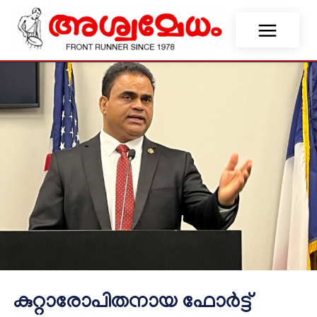
കുറ്റാരോപിതനായ ഫോർട്ട്