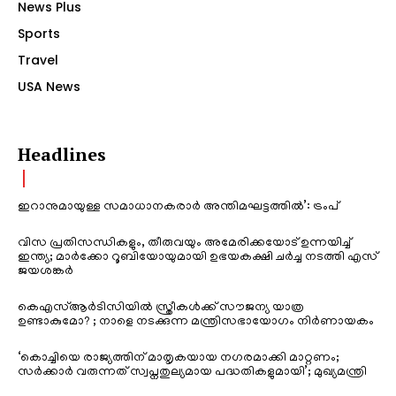
News Plus
Sports
Travel
USA News
Headlines
ഇറാനുമായുള്ള സമാധാനകരാർ അന്തിമഘട്ടത്തിൽ‌’: ട്രംപ്
വിസ പ്രതിസന്ധികളും, തീരുവയും അമേരിക്കയോട് ഉന്നയിച്ച്
ഇന്ത്യ; മാർക്കോ റൂബിയോയുമായി ഉഭയകക്ഷി ചർച്ച നടത്തി എസ്
ജയശങ്കർ
കെഎസ്ആർടിസിയിൽ സ്ത്രീകൾക്ക് സൗജന്യ യാത്ര
ഉണ്ടാകുമോ? ; നാളെ നടക്കുന്ന മന്ത്രിസഭായോഗം നിർണായകം
‘കൊച്ചിയെ രാജ്യത്തിന് മാതൃകയായ നഗരമാക്കി മാറ്റണം;
സർക്കാർ വരുന്നത് സ്വപ്നതുല്യമായ പദ്ധതികളുമായി’; മുഖ്യമന്ത്രി