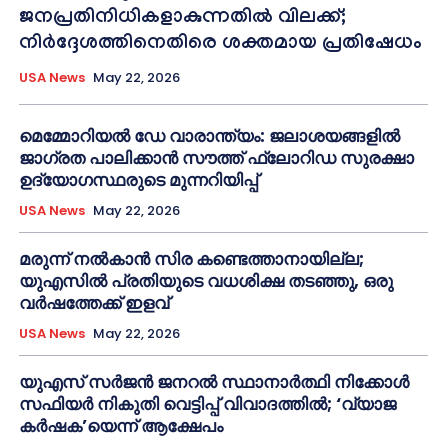
ജനപ്രതിനിധികളാകുന്നതിൽ വിലക്ക്;
നിർദ്ദേശത്തിനെതിരെ ശക്തമായ പ്രതിഷേധം
USA News
May 22, 2026
മെമ്മോറിയൽ ഡേ വാരാന്ത്യം: ജലാശയങ്ങളിൽ
ജാഗ്രത പാലിക്കാൻ സൗത്ത് ഫ്ലോറിഡ സുരക്ഷാ
ഉദ്യോഗസ്ഥരുടെ മുന്നറിയിപ്പ്
USA News
May 22, 2026
മരുന്ന് നൽകാൻ സിര കണ്ടെത്താനായില്ല;
യുഎസിൽ പ്രതിയുടെ വധശിക്ഷ തടഞ്ഞു, ഒരു
വർഷത്തേക്ക് ഇളവ്
USA News
May 22, 2026
യുഎസ് സർജൻ ജനറൽ സ്ഥാനാർത്ഥി നിക്കോൾ
സഫിയർ നികുതി വെട്ടിപ്പ് വിവാദത്തിൽ; ‘വ്യാജ
കർഷക’യെന്ന് ആക്ഷേപം