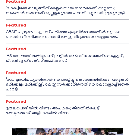
Featured
‘കൊച്ചിയെ രാജ്യത്തിന് മാതൃകയായ നഗരമാക്കി മാറ്റണം;
സർക്കാർ വരുന്നത് സ്വപ്നതുല്യമായ പദ്ധതികളുമായി’; മുഖ്യമന്ത്രി
Featured
CBSE പന്ത്രണ്ടാം ക്ലാസ് പരീക്ഷാ മൂല്യനിർണയത്തിൽ വ്യാപക
പരാതി; വിശദീകരണം തേടി കേന്ദ്ര വിദ്യാഭ്യാസ മന്ത്രാലയം
Featured
IAS തലപ്പത്ത് അഴിച്ചുപണി; പട്ടീല്‍ അജിത് ധനവകുപ്പ് സെക്രട്ടറി,
പി.ബി നൂഹ് ടാക്‌സ് കമ്മീഷണര്‍
Featured
‘സ്വേച്ഛാധിപത്യത്തിനെതിരെ ശബ്ദിച്ചു കൊണ്ടേയിരിക്കും, പാറ്റകൾ
ഒരിക്കലും മരിക്കില്ല’; കേന്ദ്രസർക്കാരിനെതിരെ കോക്രോച്ച് ജനത
പാർട്ടി
Featured
മുതലപൊഴിയിൽ വീണ്ടും അപകടം; തിരയിൽപ്പെട്ട്
മത്സ്യത്തൊഴിലാളി കടലിൽ വീണു