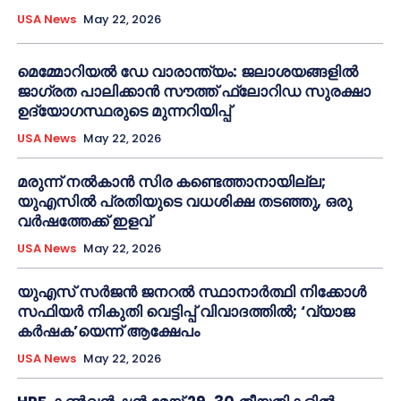
USA News
May 22, 2026
മെമ്മോറിയൽ ഡേ വാരാന്ത്യം: ജലാശയങ്ങളിൽ
ജാഗ്രത പാലിക്കാൻ സൗത്ത് ഫ്ലോറിഡ സുരക്ഷാ
ഉദ്യോഗസ്ഥരുടെ മുന്നറിയിപ്പ്
USA News
May 22, 2026
മരുന്ന് നൽകാൻ സിര കണ്ടെത്താനായില്ല;
യുഎസിൽ പ്രതിയുടെ വധശിക്ഷ തടഞ്ഞു, ഒരു
വർഷത്തേക്ക് ഇളവ്
USA News
May 22, 2026
യുഎസ് സർജൻ ജനറൽ സ്ഥാനാർത്ഥി നിക്കോൾ
സഫിയർ നികുതി വെട്ടിപ്പ് വിവാദത്തിൽ; ‘വ്യാജ
കർഷക’യെന്ന് ആക്ഷേപം
USA News
May 22, 2026