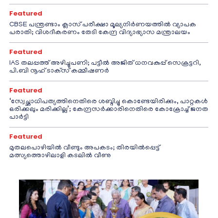
Featured
CBSE പന്ത്രണ്ടാം ക്ലാസ് പരീക്ഷാ മൂല്യനിർണയത്തിൽ വ്യാപക
പരാതി; വിശദീകരണം തേടി കേന്ദ്ര വിദ്യാഭ്യാസ മന്ത്രാലയം
Featured
IAS തലപ്പത്ത് അഴിച്ചുപണി; പട്ടീല്‍ അജിത് ധനവകുപ്പ് സെക്രട്ടറി,
പി.ബി നൂഹ് ടാക്‌സ് കമ്മീഷണര്‍
Featured
‘സ്വേച്ഛാധിപത്യത്തിനെതിരെ ശബ്ദിച്ചു കൊണ്ടേയിരിക്കും, പാറ്റകൾ
ഒരിക്കലും മരിക്കില്ല’; കേന്ദ്രസർക്കാരിനെതിരെ കോക്രോച്ച് ജനത
പാർട്ടി
Featured
മുതലപൊഴിയിൽ വീണ്ടും അപകടം; തിരയിൽപ്പെട്ട്
മത്സ്യത്തൊഴിലാളി കടലിൽ വീണു