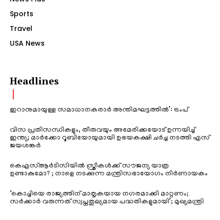
Sports
Travel
USA News
Headlines
ഇറാനുമായുള്ള സമാധാനകരാർ അന്തിമഘട്ടത്തിൽ‌’: ട്രംപ്
വിസ പ്രതിസന്ധികളും, തീരുവയും അമേരിക്കയോട് ഉന്നയിച്ച്
ഇന്ത്യ; മാർക്കോ റൂബിയോയുമായി ഉഭയകക്ഷി ചർച്ച നടത്തി എസ്
ജയശങ്കർ
കെഎസ്ആർടിസിയിൽ സ്ത്രീകൾക്ക് സൗജന്യ യാത്ര
ഉണ്ടാകുമോ? ; നാളെ നടക്കുന്ന മന്ത്രിസഭായോഗം നിർണായകം
‘കൊച്ചിയെ രാജ്യത്തിന് മാതൃകയായ നഗരമാക്കി മാറ്റണം;
സർക്കാർ വരുന്നത് സ്വപ്നതുല്യമായ പദ്ധതികളുമായി’; മുഖ്യമന്ത്രി