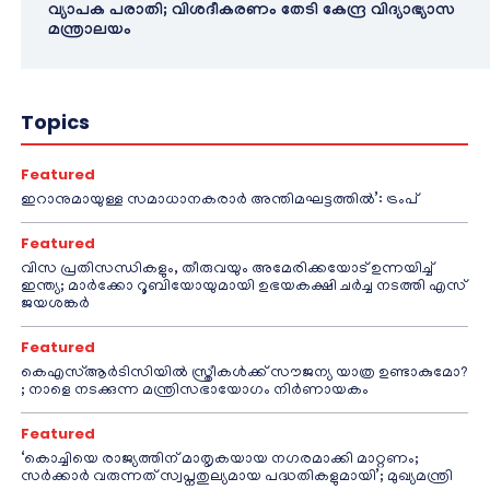
വ്യാപക പരാതി; വിശദീകരണം തേടി കേന്ദ്ര വിദ്യാഭ്യാസ
മന്ത്രാലയം
Topics
Featured
ഇറാനുമായുള്ള സമാധാനകരാർ അന്തിമഘട്ടത്തിൽ‌’: ട്രംപ്
Featured
വിസ പ്രതിസന്ധികളും, തീരുവയും അമേരിക്കയോട് ഉന്നയിച്ച്
ഇന്ത്യ; മാർക്കോ റൂബിയോയുമായി ഉഭയകക്ഷി ചർച്ച നടത്തി എസ്
ജയശങ്കർ
Featured
കെഎസ്ആർടിസിയിൽ സ്ത്രീകൾക്ക് സൗജന്യ യാത്ര ഉണ്ടാകുമോ?
; നാളെ നടക്കുന്ന മന്ത്രിസഭായോഗം നിർണായകം
Featured
‘കൊച്ചിയെ രാജ്യത്തിന് മാതൃകയായ നഗരമാക്കി മാറ്റണം;
സർക്കാർ വരുന്നത് സ്വപ്നതുല്യമായ പദ്ധതികളുമായി’; മുഖ്യമന്ത്രി