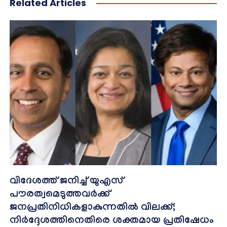
Related Articles
വിദേശത്ത് ജനിച്ച് യുഎസ്
പൗരത്വമെടുത്തവർക്ക്
ജനപ്രതിനിധികളാകുന്നതിൽ വിലക്ക്;
നിർദ്ദേശത്തിനെതിരെ ശക്തമായ പ്രതിഷേധം