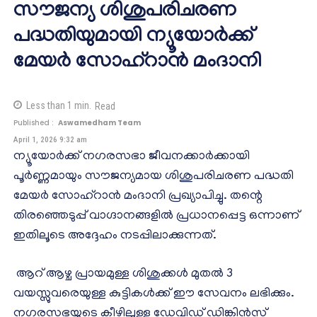
സൗജന്യ ശിശുപരിചരണ
പദ്ധതിയുമായി ന്യൂയോർക്ക്
മേയർ സോഹ്റാൻ മംദാനി
Less than 1
min.
Read
Published :
Aswamedham Team
April 1, 2026 9:32 am
ന്യൂയോർക്ക് നഗരസഭാ ജീവനക്കാർക്കായി
പൂർണ്ണമായും സൗജന്യമായ ശിശുപരിചരണ പദ്ധതി
മേയർ സോഹ്റാൻ മംദാനി പ്രഖ്യാപിച്ചു. തന്റെ
തിരഞ്ഞെടുപ്പ് വാഗ്ദാനങ്ങളിൽ പ്രധാനപ്പെട്ട ഒന്നാണ്
ഇതിലൂടെ അദ്ദേഹം നടപ്പിലാക്കുന്നത്.
ആറ് ആഴ്ച പ്രായമുള്ള ശിശുക്കൾ മുതൽ 3
വയസ്സുവരെയുള്ള കുട്ടികൾക്ക് ഈ സേവനം ലഭിക്കും.
നഗരസഭയുടെ കീഴിലുള്ള ഡേവിഡ് ഡിങ്കിൻസ്