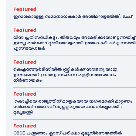
Featured
ഇറാനുമായുള്ള സമാധാനകരാർ അന്തിമഘട്ടത്തിൽ‌’: ട്രംപ്
Featured
വിസ പ്രതിസന്ധികളും, തീരുവയും അമേരിക്കയോട് ഉന്നയിച്ച്
ഇന്ത്യ; മാർക്കോ റൂബിയോയുമായി ഉഭയകക്ഷി ചർച്ച നടത്തി
എസ് ജയശങ്കർ
Featured
കെഎസ്ആർടിസിയിൽ സ്ത്രീകൾക്ക് സൗജന്യ യാത്ര
ഉണ്ടാകുമോ? ; നാളെ നടക്കുന്ന മന്ത്രിസഭായോഗം
നിർണായകം
Featured
‘കൊച്ചിയെ രാജ്യത്തിന് മാതൃകയായ നഗരമാക്കി മാറ്റണം;
സർക്കാർ വരുന്നത് സ്വപ്നതുല്യമായ പദ്ധതികളുമായി’;
മുഖ്യമന്ത്രി
Featured
CBSE പന്ത്രണ്ടാം ക്ലാസ് പരീക്ഷാ മൂല്യനിർണയത്തിൽ