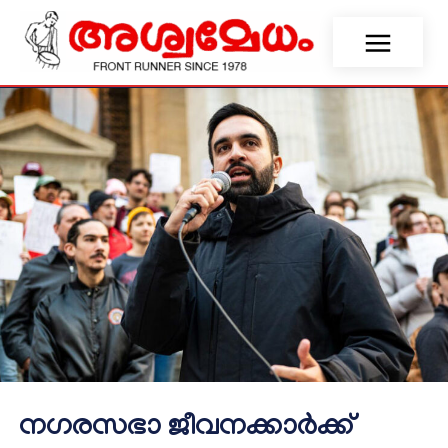
നഗരസഭാ ജീവനക്കാർക്ക്