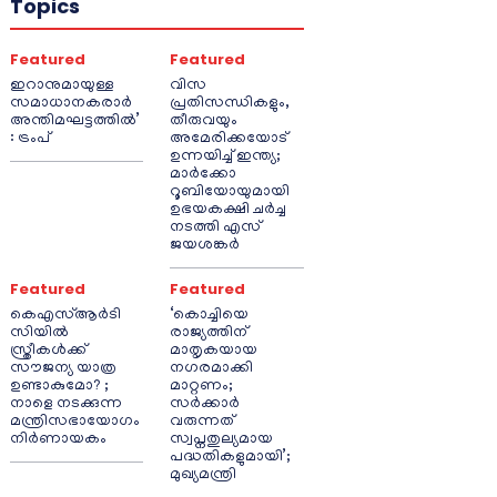
Topics
Featured
Featured
ഇറാനുമായുള്ള
വിസ
സമാധാനകരാർ
പ്രതിസന്ധികളും,
അന്തിമഘട്ടത്തിൽ‌’
തീരുവയും
: ട്രംപ്
അമേരിക്കയോട്
ഉന്നയിച്ച് ഇന്ത്യ;
മാർക്കോ
റൂബിയോയുമായി
ഉഭയകക്ഷി ചർച്ച
നടത്തി എസ്
ജയശങ്കർ
Featured
Featured
കെഎസ്ആർടി
‘കൊച്ചിയെ
സിയിൽ
രാജ്യത്തിന്
സ്ത്രീകൾക്ക്
മാതൃകയായ
സൗജന്യ യാത്ര
നഗരമാക്കി
ഉണ്ടാകുമോ? ;
മാറ്റണം;
നാളെ നടക്കുന്ന
സർക്കാർ
മന്ത്രിസഭായോഗം
വരുന്നത്
നിർണായകം
സ്വപ്നതുല്യമായ
പദ്ധതികളുമായി’;
മുഖ്യമന്ത്രി