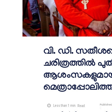
വി. ഡി. സതീശൻ
ചരിത്രത്തിൽ പു
ആശംസകളുമായി
മെത്രാപ്പോലിത്
Publishe
Less than 1
min.
Read
: