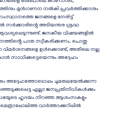
െ ജനങ്ങളെ ഒരുപോലെ കാണാനും,
്തിനും മുൻഗണന നൽകി പ്രവർത്തിക്കാനും
സംസ്ഥാനത്തെ ജനങ്ങളെ നേരിട്ട്
ിൽ സർക്കാരിന്റെ അടിയന്തര ശ്രദ്ധ
ശ്യപ്പെടുന്നുണ്ട്. ജനകീയ വിഷയങ്ങളിൽ
നത്തിൻ്റെ പാത സ്വീകരിക്കണം. പൊതു
്ന വിമർശനങ്ങളെ ഉൾക്കൊണ്ട്, അതിലെ നല്ല
പോകാൻ സാധിക്കട്ടെയെന്നും അദ്ദേഹം
ീശനും അദ്ദേഹത്തോടൊപ്പം ചുമതലയേൽക്കുന്ന
്ഞെടുക്കപ്പെട്ട എല്ലാ ജനപ്രതിനിധികൾക്കും
ി സഭയുടെ ഹൃദയം നിറഞ്ഞ ആശംസകളും
െത്രാപ്പോലിത്ത വാർത്താക്കുറിപ്പിൽ