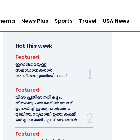
inema
News Plus
Sports
Travel
USA News
Hot this week
Featured
ഇറാനുമായുള്ള
സമാധാനകരാർ
അന്തിമഘട്ടത്തിൽ‌’: ട്രംപ്
Featured
വിസ പ്രതിസന്ധികളും,
തീരുവയും അമേരിക്കയോട്
ഉന്നയിച്ച് ഇന്ത്യ; മാർക്കോ
റൂബിയോയുമായി ഉഭയകക്ഷി
ചർച്ച നടത്തി എസ് ജയശങ്കർ
Featured