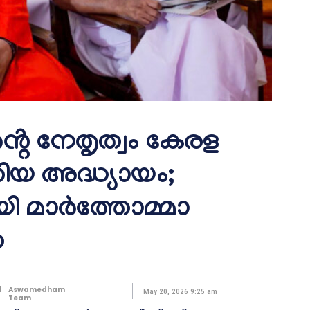
്റെ നേതൃത്വം കേരള
തിയ അദ്ധ്യായം;
 മാർത്തോമ്മാ
ത
d
Aswamedham
May 20, 2026 9:25 am
Team