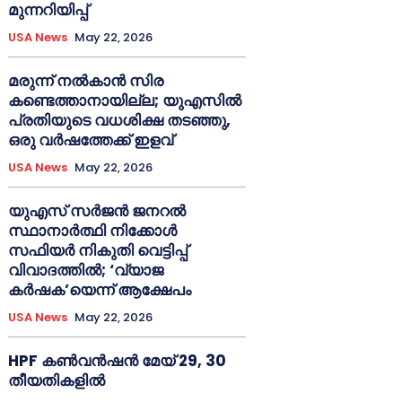
മുന്നറിയിപ്പ്
USA News
May 22, 2026
മരുന്ന് നൽകാൻ സിര
കണ്ടെത്താനായില്ല; യുഎസിൽ
പ്രതിയുടെ വധശിക്ഷ തടഞ്ഞു,
ഒരു വർഷത്തേക്ക് ഇളവ്
USA News
May 22, 2026
യുഎസ് സർജൻ ജനറൽ
സ്ഥാനാർത്ഥി നിക്കോൾ
സഫിയർ നികുതി വെട്ടിപ്പ്
വിവാദത്തിൽ; ‘വ്യാജ
കർഷക’യെന്ന് ആക്ഷേപം
USA News
May 22, 2026
HPF കൺവൻഷൻ മേയ് 29, 30
തീയതികളിൽ