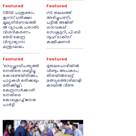
Featured
Featured
CBSE പന്ത്രണ്ടാം
IAS തലപ്പത്ത്
ക്ലാസ് പരീക്ഷാ
അഴിച്ചുപണി;
മൂല്യനിർണയത്തി
പട്ടീല്‍ അജിത്
ൽ വ്യാപക പരാതി;
ധനവകുപ്പ്
വിശദീകരണം
സെക്രട്ടറി, പി.ബി
തേടി കേന്ദ്ര
നൂഹ് ടാക്‌സ്
വിദ്യാഭ്യാസ
കമ്മീഷണര്‍
മന്ത്രാലയം
Featured
Featured
‘സ്വേച്ഛാധിപത്യത്തി
മുതലപൊഴിയിൽ
നെതിരെ ശബ്ദിച്ചു
വീണ്ടും അപകടം;
കൊണ്ടേയിരിക്കും,
തിരയിൽപ്പെട്ട്
പാറ്റകൾ ഒരിക്കലും
മത്സ്യത്തൊഴിലാളി
മരിക്കില്ല’;
കടലിൽ വീണു
കേന്ദ്രസർക്കാരി
നെതിരെ
കോക്രോച്ച് ജനത
പാർട്ടി