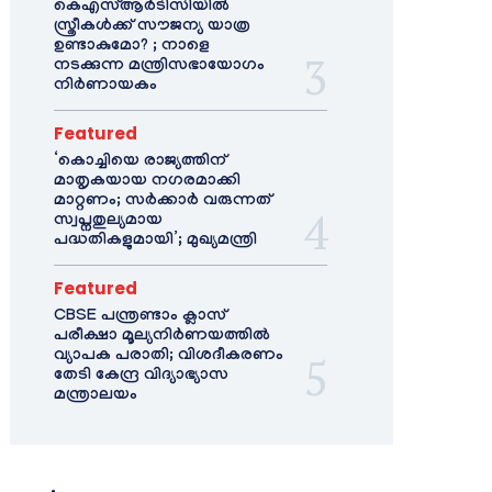
കെഎസ്ആർടിസിയിൽ
സ്ത്രീകൾക്ക് സൗജന്യ യാത്ര
ഉണ്ടാകുമോ? ; നാളെ
നടക്കുന്ന മന്ത്രിസഭായോഗം
നിർണായകം
Featured
‘കൊച്ചിയെ രാജ്യത്തിന്
മാതൃകയായ നഗരമാക്കി
മാറ്റണം; സർക്കാർ വരുന്നത്
സ്വപ്നതുല്യമായ
പദ്ധതികളുമായി’; മുഖ്യമന്ത്രി
Featured
CBSE പന്ത്രണ്ടാം ക്ലാസ്
പരീക്ഷാ മൂല്യനിർണയത്തിൽ
വ്യാപക പരാതി; വിശദീകരണം
തേടി കേന്ദ്ര വിദ്യാഭ്യാസ
മന്ത്രാലയം