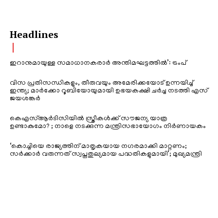
Headlines
ഇറാനുമായുള്ള സമാധാനകരാർ അന്തിമഘട്ടത്തിൽ‌’: ട്രംപ്
വിസ പ്രതിസന്ധികളും, തീരുവയും അമേരിക്കയോട് ഉന്നയിച്ച്
ഇന്ത്യ; മാർക്കോ റൂബിയോയുമായി ഉഭയകക്ഷി ചർച്ച നടത്തി എസ്
ജയശങ്കർ
കെഎസ്ആർടിസിയിൽ സ്ത്രീകൾക്ക് സൗജന്യ യാത്ര
ഉണ്ടാകുമോ? ; നാളെ നടക്കുന്ന മന്ത്രിസഭായോഗം നിർണായകം
‘കൊച്ചിയെ രാജ്യത്തിന് മാതൃകയായ നഗരമാക്കി മാറ്റണം;
സർക്കാർ വരുന്നത് സ്വപ്നതുല്യമായ പദ്ധതികളുമായി’; മുഖ്യമന്ത്രി