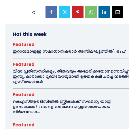
Hot this week
Featured
ഇറാനുമായുള്ള സമാധാനകരാർ അന്തിമഘട്ടത്തിൽ‌’: ട്രംപ്
Featured
വിസ പ്രതിസന്ധികളും, തീരുവയും അമേരിക്കയോട് ഉന്നയിച്ച്
ഇന്ത്യ; മാർക്കോ റൂബിയോയുമായി ഉഭയകക്ഷി ചർച്ച നടത്തി
എസ് ജയശങ്കർ
Featured
കെഎസ്ആർടിസിയിൽ സ്ത്രീകൾക്ക് സൗജന്യ യാത്ര
ഉണ്ടാകുമോ? ; നാളെ നടക്കുന്ന മന്ത്രിസഭായോഗം
നിർണായകം
Featured