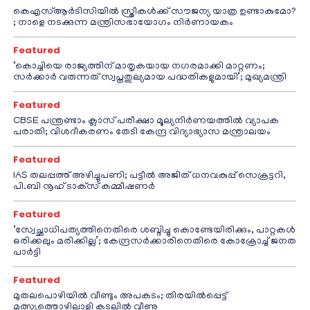
കെഎസ്ആർടിസിയിൽ സ്ത്രീകൾക്ക് സൗജന്യ യാത്ര ഉണ്ടാകുമോ?
; നാളെ നടക്കുന്ന മന്ത്രിസഭായോഗം നിർണായകം
Featured
‘കൊച്ചിയെ രാജ്യത്തിന് മാതൃകയായ നഗരമാക്കി മാറ്റണം;
സർക്കാർ വരുന്നത് സ്വപ്നതുല്യമായ പദ്ധതികളുമായി’; മുഖ്യമന്ത്രി
Featured
CBSE പന്ത്രണ്ടാം ക്ലാസ് പരീക്ഷാ മൂല്യനിർണയത്തിൽ വ്യാപക
പരാതി; വിശദീകരണം തേടി കേന്ദ്ര വിദ്യാഭ്യാസ മന്ത്രാലയം
Featured
IAS തലപ്പത്ത് അഴിച്ചുപണി; പട്ടീല്‍ അജിത് ധനവകുപ്പ് സെക്രട്ടറി,
പി.ബി നൂഹ് ടാക്‌സ് കമ്മീഷണര്‍
Featured
‘സ്വേച്ഛാധിപത്യത്തിനെതിരെ ശബ്ദിച്ചു കൊണ്ടേയിരിക്കും, പാറ്റകൾ
ഒരിക്കലും മരിക്കില്ല’; കേന്ദ്രസർക്കാരിനെതിരെ കോക്രോച്ച് ജനത
പാർട്ടി
Featured
മുതലപൊഴിയിൽ വീണ്ടും അപകടം; തിരയിൽപ്പെട്ട്
മത്സ്യത്തൊഴിലാളി കടലിൽ വീണു