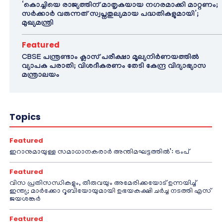
‘കൊച്ചിയെ രാജ്യത്തിന് മാതൃകയായ നഗരമാക്കി മാറ്റണം;
സർക്കാർ വരുന്നത് സ്വപ്നതുല്യമായ പദ്ധതികളുമായി’;
മുഖ്യമന്ത്രി
Featured
CBSE പന്ത്രണ്ടാം ക്ലാസ് പരീക്ഷാ മൂല്യനിർണയത്തിൽ
വ്യാപക പരാതി; വിശദീകരണം തേടി കേന്ദ്ര വിദ്യാഭ്യാസ
മന്ത്രാലയം
Topics
Featured
ഇറാനുമായുള്ള സമാധാനകരാർ അന്തിമഘട്ടത്തിൽ‌’: ട്രംപ്
Featured
വിസ പ്രതിസന്ധികളും, തീരുവയും അമേരിക്കയോട് ഉന്നയിച്ച്
ഇന്ത്യ; മാർക്കോ റൂബിയോയുമായി ഉഭയകക്ഷി ചർച്ച നടത്തി എസ്
ജയശങ്കർ
Featured