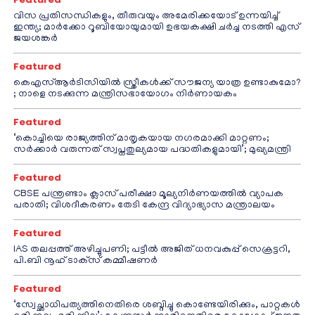
വിസ പ്രതിസന്ധികളും, തീരുവയും അമേരിക്കയോട് ഉന്നയിച്ച്
ഇന്ത്യ; മാർക്കോ റൂബിയോയുമായി ഉഭയകക്ഷി ചർച്ച നടത്തി എസ്
ജയശങ്കർ
Featured
കെഎസ്ആർടിസിയിൽ സ്ത്രീകൾക്ക് സൗജന്യ യാത്ര ഉണ്ടാകുമോ?
; നാളെ നടക്കുന്ന മന്ത്രിസഭായോഗം നിർണായകം
Featured
‘കൊച്ചിയെ രാജ്യത്തിന് മാതൃകയായ നഗരമാക്കി മാറ്റണം;
സർക്കാർ വരുന്നത് സ്വപ്നതുല്യമായ പദ്ധതികളുമായി’; മുഖ്യമന്ത്രി
Featured
CBSE പന്ത്രണ്ടാം ക്ലാസ് പരീക്ഷാ മൂല്യനിർണയത്തിൽ വ്യാപക
പരാതി; വിശദീകരണം തേടി കേന്ദ്ര വിദ്യാഭ്യാസ മന്ത്രാലയം
Featured
IAS തലപ്പത്ത് അഴിച്ചുപണി; പട്ടീല്‍ അജിത് ധനവകുപ്പ് സെക്രട്ടറി,
പി.ബി നൂഹ് ടാക്‌സ് കമ്മീഷണര്‍
Featured
‘സ്വേച്ഛാധിപത്യത്തിനെതിരെ ശബ്ദിച്ചു കൊണ്ടേയിരിക്കും, പാറ്റകൾ