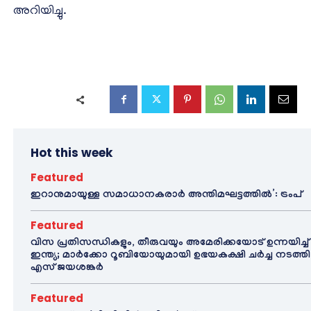
അറിയിച്ചു.
Hot this week
Featured
ഇറാനുമായുള്ള സമാധാനകരാർ അന്തിമഘട്ടത്തിൽ‌’: ട്രംപ്
Featured
വിസ പ്രതിസന്ധികളും, തീരുവയും അമേരിക്കയോട് ഉന്നയിച്ച്
ഇന്ത്യ; മാർക്കോ റൂബിയോയുമായി ഉഭയകക്ഷി ചർച്ച നടത്തി
എസ് ജയശങ്കർ
Featured