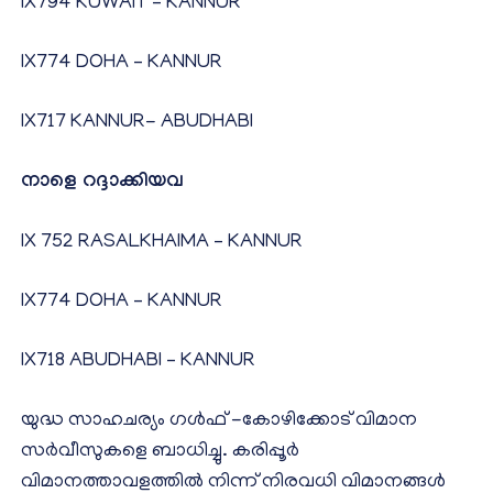
IX794 KUWAIT – KANNUR
IX774 DOHA – KANNUR
IX717 KANNUR- ABUDHABI
നാളെ റദ്ദാക്കിയവ
IX 752 RASALKHAIMA – KANNUR
IX774 DOHA – KANNUR
IX718 ABUDHABI – KANNUR
യുദ്ധ സാഹചര്യം ഗൾഫ് -കോഴിക്കോട് വിമാന
സർവീസുകളെ ബാധിച്ചു. കരിപ്പൂർ
വിമാനത്താവളത്തിൽ നിന്ന് നിരവധി വിമാനങ്ങൾ