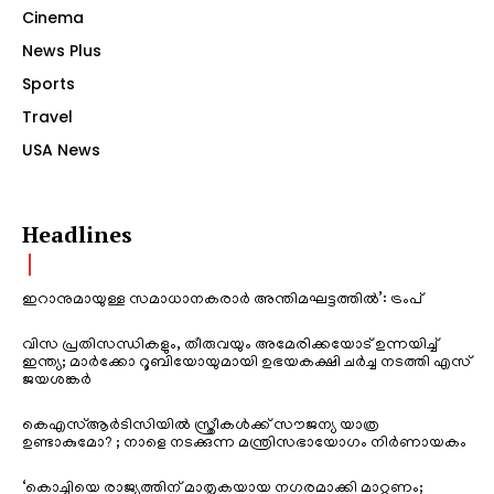
Cinema
News Plus
Sports
Travel
USA News
Headlines
ഇറാനുമായുള്ള സമാധാനകരാർ അന്തിമഘട്ടത്തിൽ‌’: ട്രംപ്
വിസ പ്രതിസന്ധികളും, തീരുവയും അമേരിക്കയോട് ഉന്നയിച്ച്
ഇന്ത്യ; മാർക്കോ റൂബിയോയുമായി ഉഭയകക്ഷി ചർച്ച നടത്തി എസ്
ജയശങ്കർ
കെഎസ്ആർടിസിയിൽ സ്ത്രീകൾക്ക് സൗജന്യ യാത്ര
ഉണ്ടാകുമോ? ; നാളെ നടക്കുന്ന മന്ത്രിസഭായോഗം നിർണായകം
‘കൊച്ചിയെ രാജ്യത്തിന് മാതൃകയായ നഗരമാക്കി മാറ്റണം;