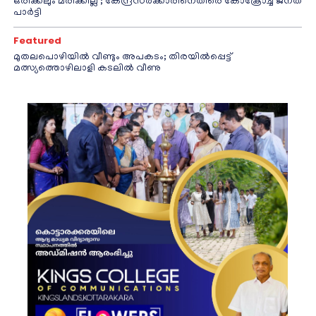
ഒരിക്കലും മരിക്കില്ല’; കേന്ദ്രസർക്കാരിനെതിരെ കോക്രോച്ച് ജനത
പാർട്ടി
Featured
മുതലപൊഴിയിൽ വീണ്ടും അപകടം; തിരയിൽപ്പെട്ട്
മത്സ്യത്തൊഴിലാളി കടലിൽ വീണു