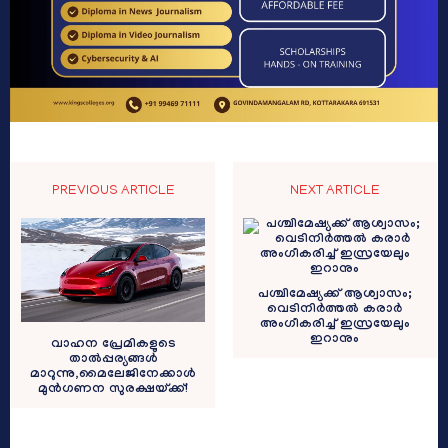
PREVIOUS ARTICLE
NEXT ARTICLE
പശ്ചിമേഷ്യക്ക് ആശ്വാസം;
വെടിനിർത്തൽ കരാർ
അംഗീകരിച്ച് ഇസ്രയേലും
ഇറാനും
വാഹന പ്രേമികളുടെ
താൽപ്പര്യങ്ങൾ
മാറുന്നു,മൈലേജിനേക്കാൾ
മുൻ​ഗണന സുരക്ഷയ്ക്ക്!