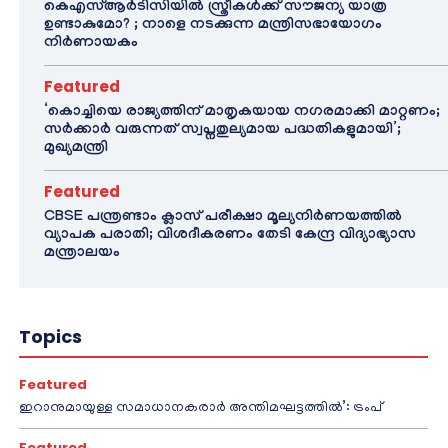
കെഎസ്ആർടിസിയിൽ സ്ത്രീകൾക്ക് സൗജന്യ യാത്ര
ഉണ്ടാകുമോ? ; നാളെ നടക്കുന്ന മന്ത്രിസഭായോഗം
നിർണായകം
Featured
‘കൊച്ചിയെ രാജ്യത്തിന് മാതൃകയായ നഗരമാക്കി മാറ്റണം;
സർക്കാർ വരുന്നത് സ്വപ്നതുല്യമായ പദ്ധതികളുമായി’;
മുഖ്യമന്ത്രി
Featured
CBSE പന്ത്രണ്ടാം ക്ലാസ് പരീക്ഷാ മൂല്യനിർണയത്തിൽ
വ്യാപക പരാതി; വിശദീകരണം തേടി കേന്ദ്ര വിദ്യാഭ്യാസ
മന്ത്രാലയം
Topics
Featured
ഇറാനുമായുള്ള സമാധാനകരാർ അന്തിമഘട്ടത്തിൽ‌’: ട്രംപ്
Featured