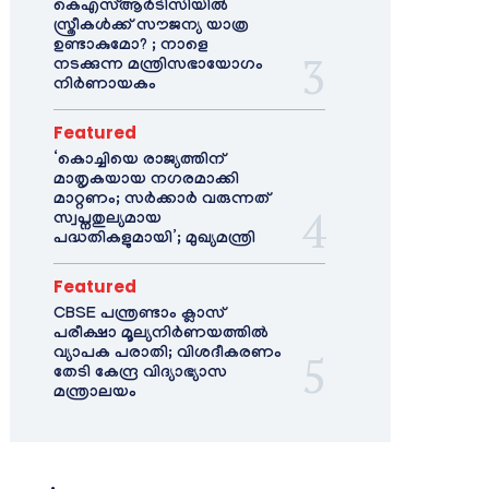
കെഎസ്ആർടിസിയിൽ
സ്ത്രീകൾക്ക് സൗജന്യ യാത്ര
ഉണ്ടാകുമോ? ; നാളെ
നടക്കുന്ന മന്ത്രിസഭായോഗം
നിർണായകം
Featured
‘കൊച്ചിയെ രാജ്യത്തിന്
മാതൃകയായ നഗരമാക്കി
മാറ്റണം; സർക്കാർ വരുന്നത്
സ്വപ്നതുല്യമായ
പദ്ധതികളുമായി’; മുഖ്യമന്ത്രി
Featured
CBSE പന്ത്രണ്ടാം ക്ലാസ്
പരീക്ഷാ മൂല്യനിർണയത്തിൽ
വ്യാപക പരാതി; വിശദീകരണം
തേടി കേന്ദ്ര വിദ്യാഭ്യാസ
മന്ത്രാലയം