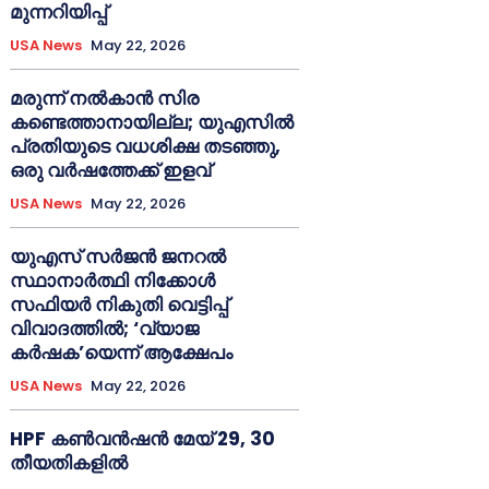
മുന്നറിയിപ്പ്
USA News
May 22, 2026
മരുന്ന് നൽകാൻ സിര
കണ്ടെത്താനായില്ല; യുഎസിൽ
പ്രതിയുടെ വധശിക്ഷ തടഞ്ഞു,
ഒരു വർഷത്തേക്ക് ഇളവ്
USA News
May 22, 2026
യുഎസ് സർജൻ ജനറൽ
സ്ഥാനാർത്ഥി നിക്കോൾ
സഫിയർ നികുതി വെട്ടിപ്പ്
വിവാദത്തിൽ; ‘വ്യാജ
കർഷക’യെന്ന് ആക്ഷേപം
USA News
May 22, 2026
HPF കൺവൻഷൻ മേയ് 29, 30
തീയതികളിൽ