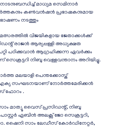
ടനുബന്ധിച്ച് മാധ്യമ സെമിനാർ
മ പ്രവർത്തകനും കൺവൻഷൻ പ്രഭാഷകനുമായ
 പ്രഭാഷണം നടത്തും
മത്സരത്തിൽ വിജയികളായ ജേതാക്കൾക്ക്
ന്റ് രാജൻ ആര്യപ്പള്ളി അധ്യക്ഷത
റ്റി പഠിക്കുവാൻ ആഗ്രഹിക്കുന്ന ഏവർക്കും
െക്രട്ടറി നിബു വെള്ളവന്താനം അറിയിച്ചു.
ാർത്ത മലയാളി പെന്തക്കോസ്ത്
െ ഐക്യ സംഘടനയാണ് നോർത്തമേരിക്കൻ
സ് ഫോറം .
ാം മാത്യൂ വൈസ് പ്രസിഡന്റ്, നിബു
പാസ്റ്റർ എബിൻ അലക്സ് ജോ സെക്രട്ടറി,
ോ. ഷൈനി സാം ലേഡീസ് കോർഡിനേറ്റർ,