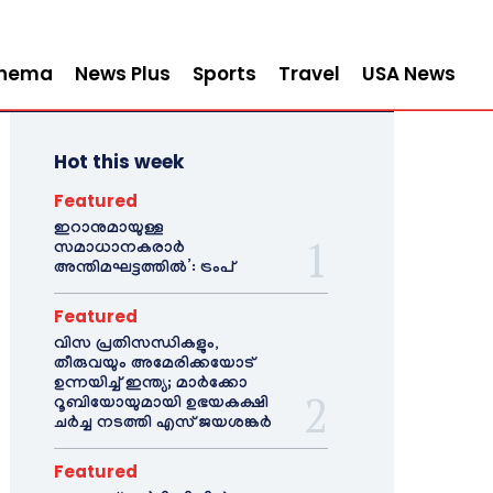
inema
News Plus
Sports
Travel
USA News
Hot this week
Featured
ഇറാനുമായുള്ള
സമാധാനകരാർ
അന്തിമഘട്ടത്തിൽ‌’: ട്രംപ്
Featured
വിസ പ്രതിസന്ധികളും,
തീരുവയും അമേരിക്കയോട്
ഉന്നയിച്ച് ഇന്ത്യ; മാർക്കോ
റൂബിയോയുമായി ഉഭയകക്ഷി
ചർച്ച നടത്തി എസ് ജയശങ്കർ
Featured