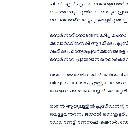
പി.സി.എൻ.എ.കെ സമ്മേളനത്തിനോ
നടത്തപ്പെടും. മുതിർന്ന മാധ്യ
റവ. ജോർജ് മാത്യൂ പുതുപ്പള്ളി മുഖ്യ
സെമിനാറിനോടനുബദ്ധിച്ച് രചനാ 
അവാർഡ് നൽകി ആദരിക്കും. പ്രസിഡ
വഹിക്കും. മാധ്യമപ്രവർത്തനങ്ങളെ പ
സെമിനാർ പ്രയോജനകരമാകുമെന്ന് സ
വടക്കേ അമേരിക്കയിൽ കുടിയേറി പ
വിശ്വാസികളായ എഴുത്തുകാരുട
കേരള പെന്തെക്കോസ്തൽ റൈറ്റേഴ്
രാജൻ ആര്യപ്പള്ളിൽ പ്രസിഡൻറ്, സ
വെള്ളവന്താനം ജനറൽ സെക്രട്ടറി, 
ഡോ. ജോളി ജോസഫ് ട്രഷറാർ, ഡ