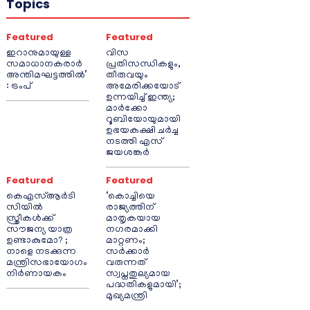
Topics
Featured
Featured
ഇറാനുമായുള്ള
വിസ
സമാധാനകരാർ
പ്രതിസന്ധികളും,
അന്തിമഘട്ടത്തിൽ‌’
തീരുവയും
: ട്രംപ്
അമേരിക്കയോട്
ഉന്നയിച്ച് ഇന്ത്യ;
മാർക്കോ
റൂബിയോയുമായി
ഉഭയകക്ഷി ചർച്ച
നടത്തി എസ്
ജയശങ്കർ
Featured
Featured
കെഎസ്ആർടി
‘കൊച്ചിയെ
സിയിൽ
രാജ്യത്തിന്
സ്ത്രീകൾക്ക്
മാതൃകയായ
സൗജന്യ യാത്ര
നഗരമാക്കി
ഉണ്ടാകുമോ? ;
മാറ്റണം;
നാളെ നടക്കുന്ന
സർക്കാർ
മന്ത്രിസഭായോഗം
വരുന്നത്
നിർണായകം
സ്വപ്നതുല്യമായ
പദ്ധതികളുമായി’;
മുഖ്യമന്ത്രി