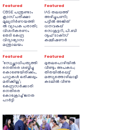
Featured
Featured
CBSE പന്ത്രണ്ടാം
IAS തലപ്പത്ത്
ക്ലാസ് പരീക്ഷാ
അഴിച്ചുപണി;
മൂല്യനിർണയത്തി
പട്ടീല്‍ അജിത്
ൽ വ്യാപക പരാതി;
ധനവകുപ്പ്
വിശദീകരണം
സെക്രട്ടറി, പി.ബി
തേടി കേന്ദ്ര
നൂഹ് ടാക്‌സ്
വിദ്യാഭ്യാസ
കമ്മീഷണര്‍
മന്ത്രാലയം
Featured
Featured
‘സ്വേച്ഛാധിപത്യത്തി
മുതലപൊഴിയിൽ
നെതിരെ ശബ്ദിച്ചു
വീണ്ടും അപകടം;
കൊണ്ടേയിരിക്കും,
തിരയിൽപ്പെട്ട്
പാറ്റകൾ ഒരിക്കലും
മത്സ്യത്തൊഴിലാളി
മരിക്കില്ല’;
കടലിൽ വീണു
കേന്ദ്രസർക്കാരി
നെതിരെ
കോക്രോച്ച് ജനത
പാർട്ടി