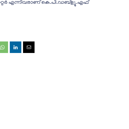
്റർ എന്നിവരാണ് കെ.പി.ഡബ്ള്യു.എഫ്