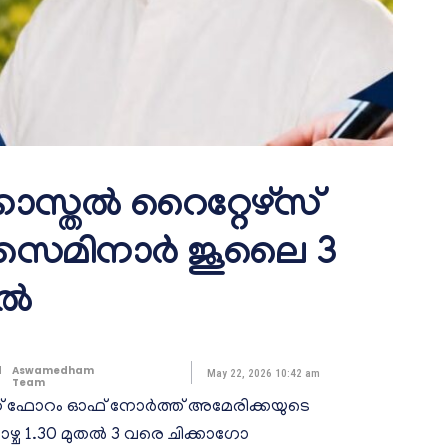
ോസ്തൽ റൈറ്റേഴ്സ്
 സെമിനാർ ജൂലൈ 3
ിൽ
d
Aswamedham
May 22, 2026 10:42 am
Team
സ് ഫോറം ഓഫ് നോർത്ത് അമേരിക്കയുടെ
ാഴ്ച 1.30 മുതൽ 3 വരെ ചിക്കാഗോ