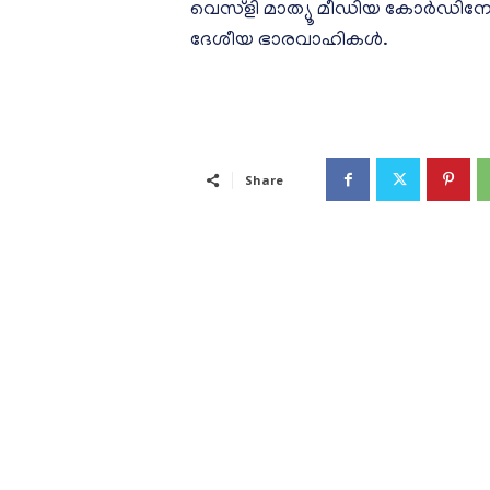
വെസ്ളി മാത്യൂ മീഡിയ കോർഡിനേറ
ദേശീയ ഭാരവാഹികൾ.
Share